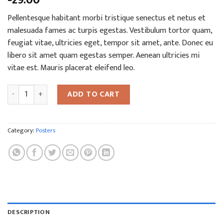
4.00
out
of 5
Pellentesque habitant morbi tristique senectus et netus et
based on
customer
malesuada fames ac turpis egestas. Vestibulum tortor quam,
rating
feugiat vitae, ultricies eget, tempor sit amet, ante. Donec eu
libero sit amet quam egestas semper. Aenean ultricies mi
vitae est. Mauris placerat eleifend leo.
Woo Ninja quantity
ADD TO CART
Category:
Posters
DESCRIPTION