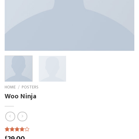
HOME
/
POSTERS
Woo Ninja
29.00
£
Rated
1